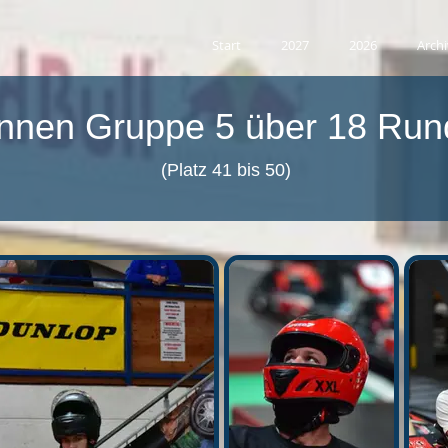
Start
2027
2026
Archi
nnen Gruppe 5 über 18 Run
(Platz 41 bis 50)