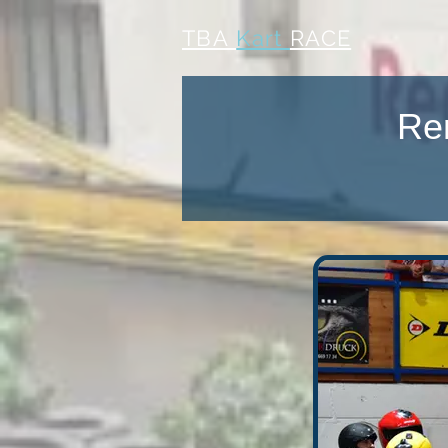
TBA
Kart
RACE
Re