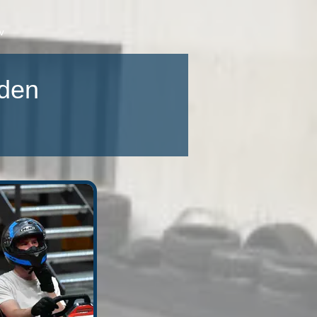
v
den